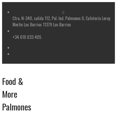
Skip
to
content
Ctra. N-340, salida 112, Pol. Ind. Palmones II, Cafetería Leroy
Merlin Los Barrios 11379 Los Barrios
+34 619 033 405
Food &
More
Palmones