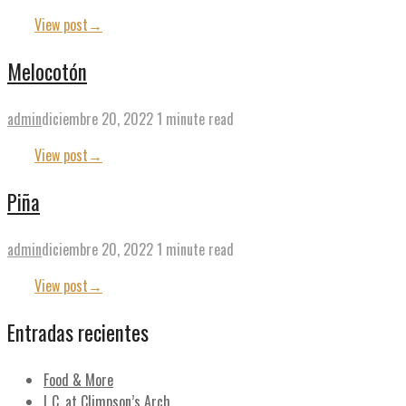
View post
→
Melocotón
admin
diciembre 20, 2022
1 minute read
View post
→
Piña
admin
diciembre 20, 2022
1 minute read
View post
→
Entradas recientes
Food & More
L.C. at Climpson’s Arch