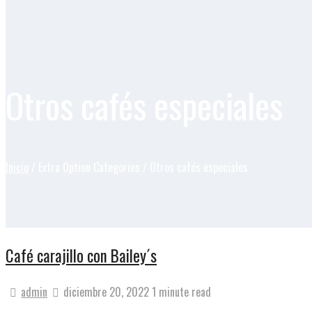
Otros cafés especiales
Inicio
/ Extra Option Categories / Otros cafés especiales
Café carajillo con Bailey´s
admin
diciembre 20, 2022
1 minute read