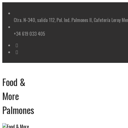
Skip
to
content
Ctra. N-340, salida 112, Pol. Ind. Palmones II, Cafetería Leroy Me
+34 619 033 405
Food &
More
Palmones