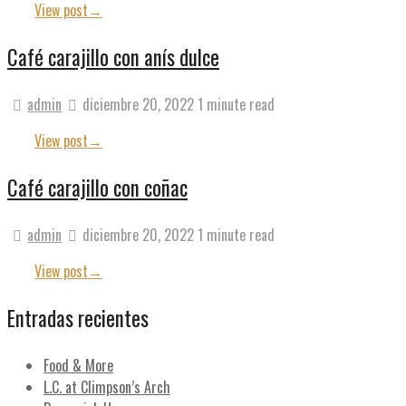
View post
→
Café carajillo con anís dulce
admin
diciembre 20, 2022
1 minute read
View post
→
Café carajillo con coñac
admin
diciembre 20, 2022
1 minute read
View post
→
Entradas recientes
Food & More
L.C. at Climpson’s Arch