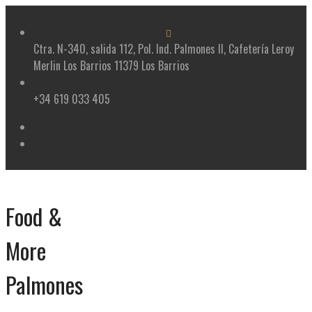
Skip
to
content
Ctra. N-340, salida 112, Pol. Ind. Palmones II, Cafetería Leroy
Merlin Los Barrios 11379 Los Barrios
+34 619 033 405
Food &
More
Palmones