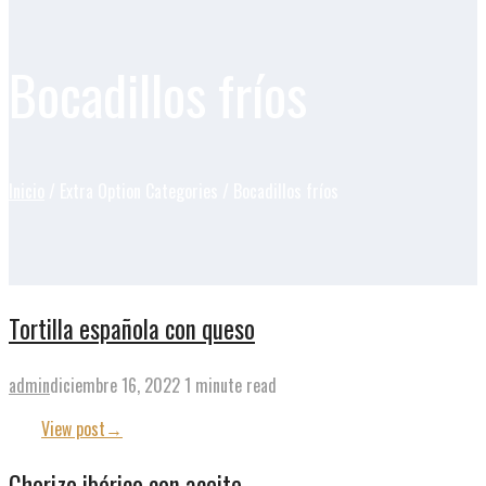
Bocadillos fríos
Inicio
/ Extra Option Categories / Bocadillos fríos
Tortilla española con queso
admin
diciembre 16, 2022
1 minute read
View post
→
Chorizo ibérico con aceite