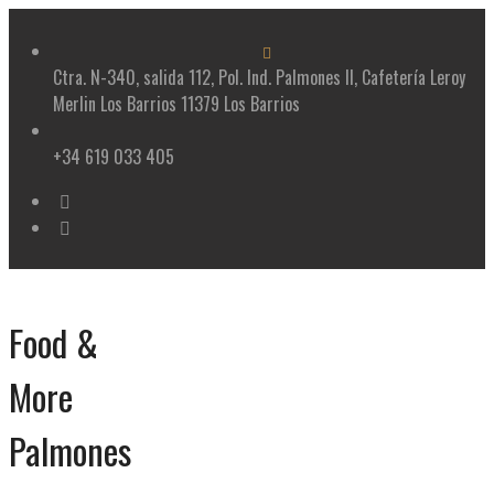
Skip
to
content
Ctra. N-340, salida 112, Pol. Ind. Palmones II, Cafetería Leroy
Merlin Los Barrios 11379 Los Barrios
+34 619 033 405
Food &
More
Palmones