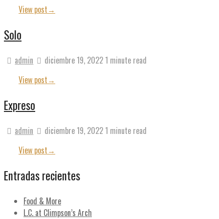
View post
→
Solo
admin
diciembre 19, 2022
1 minute read
View post
→
Expreso
admin
diciembre 19, 2022
1 minute read
View post
→
Entradas recientes
Food & More
L.C. at Climpson’s Arch