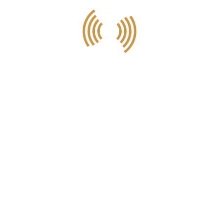
a de nuestra cafetería en Leroy Merlín en Palmones en Los Barrios. Haz u
ras haces tus compras y paladea el mejor café y nuestras mejores merie
desayunos.
619 03 34 05