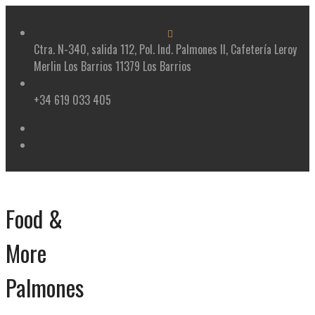
Skip
to
content
Ctra. N-340, salida 112, Pol. Ind. Palmones II, Cafetería Leroy
Merlin Los Barrios 11379 Los Barrios
+34 619 033 405
Food &
More
Palmones