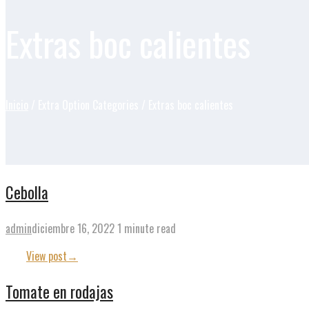
Extras boc calientes
Inicio
/ Extra Option Categories / Extras boc calientes
Cebolla
admin
diciembre 16, 2022
1 minute read
View post
→
Tomate en rodajas