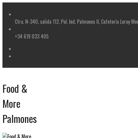
Skip
to
content
Ctra. N-340, salida 112, Pol. Ind. Palmones II, Cafetería Leroy Me
+34 619 033 405
Food &
More
Palmones