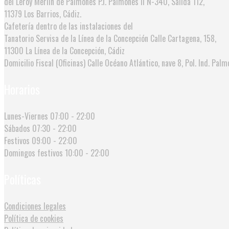
del Leroy Merlin de Palmones
P.I. Palmones II N-340, Salida 112,
11379 Los Barrios, Cádiz.
Cafetería dentro de las instalaciones del
Tanatorio Servisa de la Línea de la Concepción
Calle Cartagena, 158,
11300 La Línea de la Concepción, Cádiz
Domicilio Fiscal (Oficinas)
Calle Océano Atlántico, nave 8, Pol. Ind. Palmo
Horarios
Lunes-Viernes
07:00 - 22:00
Sábados
07:30 - 22:00
Festivos
09:00 - 22:00
Domingos festivos
10:00 - 22:00
Políticas
Condiciones legales
Política de cookies