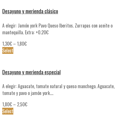
Desayuno y merienda clásico
A elegir: Jamón york Pavo Queso Iberitos. Zurrapas con aceite o
mantequilla. Extra: +0.20€
1,30
€
–
1,80
€
Select
Desayuno y merienda especial
A elegir: Aguacate, tomate natural y queso manchego. Aguacate,
tomate y pavo o jamón york....
1,80
€
–
2,50
€
Select