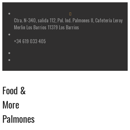
Skip
to
content
Ctra. N-340, salida 112, Pol. Ind. Palmones II, Cafetería Leroy
Merlin Los Barrios 11379 Los Barrios
+34 619 033 405
Food &
More
Palmones