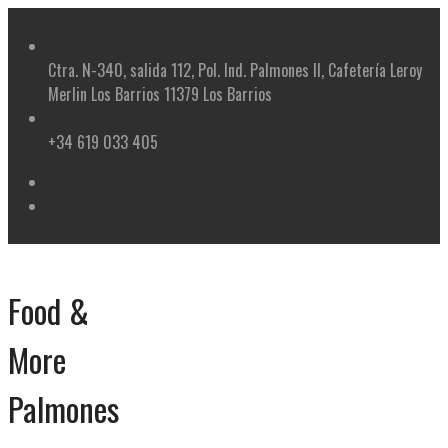
Skip
to
content
Ctra. N-340, salida 112, Pol. Ind. Palmones II, Cafetería Leroy
Merlin Los Barrios 11379 Los Barrios
+34 619 033 405
Food &
More
Palmones