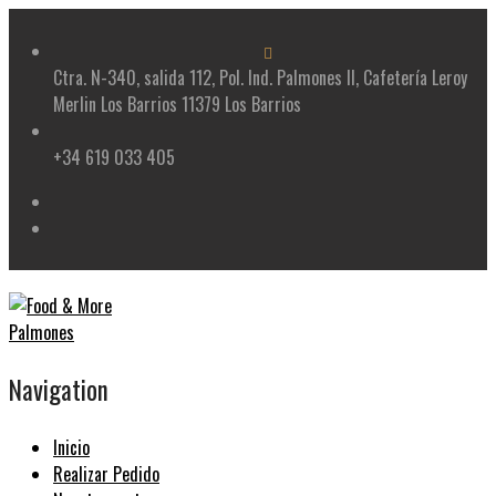
Skip
to
content
Ctra. N-340, salida 112, Pol. Ind. Palmones II, Cafetería Leroy
Merlin Los Barrios 11379 Los Barrios
+34 619 033 405
Navigation
Inicio
Realizar Pedido