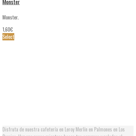
Monster
Monster.
1,60
€
Select
A
N
1
S
Disfruta de nuestra cafetería en Leroy Merlín en Palmones en Los