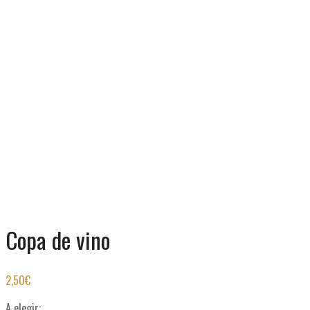
Copa de vino
2,50
€
A elegir: