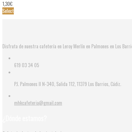
1,30
€
Select
Disfruta de nuestra cafetería en Leroy Merlín en Palmones en Los Barr
619 03 34 05
P.I. Palmones II N-340, Salida 112, 11379 Los Barrios, Cádiz.
mhkcafeteria@gmail.com
¿Dónde estamos?