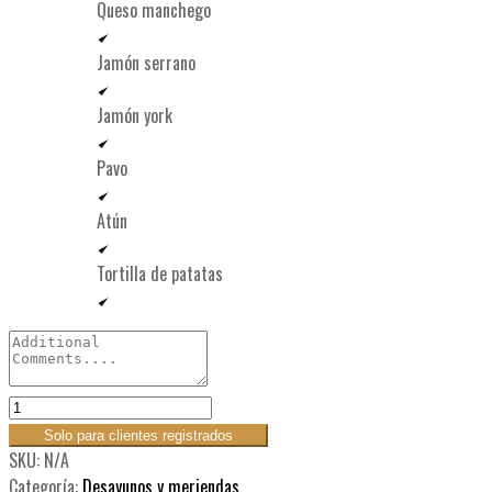
Queso manchego
Jamón serrano
Jamón york
Pavo
Atún
Tortilla de patatas
Solo para clientes registrados
SKU:
N/A
Categoría:
Desayunos y meriendas