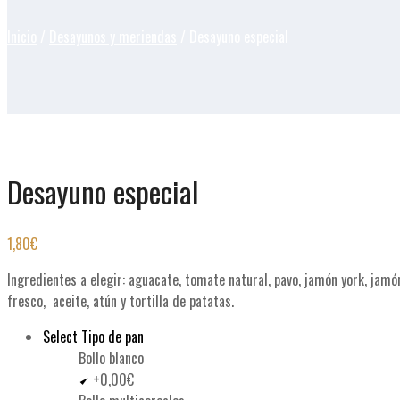
Inicio
/
Desayunos y meriendas
/ Desayuno especial
Desayuno especial
1,80
€
Ingredientes a elegir: aguacate, tomate natural, pavo, jamón york, ja
fresco, aceite, atún y tortilla de patatas.
Select Tipo de pan
Bollo blanco
+0,00€