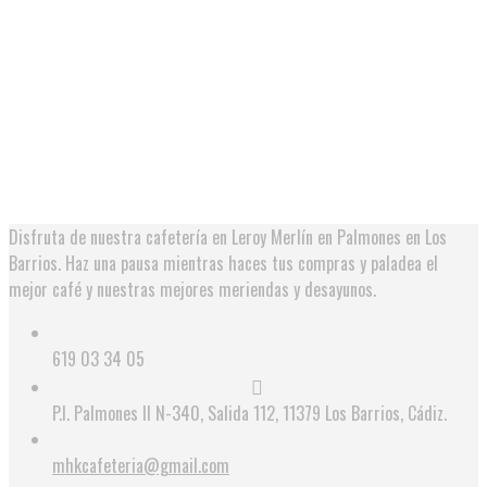
H
7
S
Disfruta de nuestra cafetería en Leroy Merlín en Palmones en Los
Barrios. Haz una pausa mientras haces tus compras y paladea el
mejor café y nuestras mejores meriendas y desayunos.
619 03 34 05
P.I. Palmones II N-340, Salida 112, 11379 Los Barrios, Cádiz.
mhkcafeteria@gmail.com