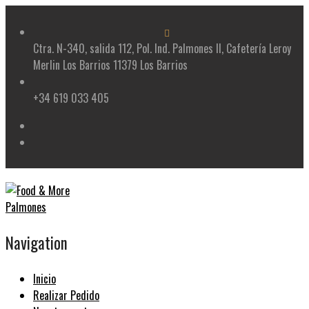
Skip
to
content
Ctra. N-340, salida 112, Pol. Ind. Palmones II, Cafetería Leroy
Merlin Los Barrios 11379 Los Barrios
+34 619 033 405
Navigation
Inicio
Realizar Pedido