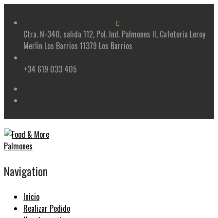
Skip
to
content
Ctra. N-340, salida 112, Pol. Ind. Palmones II, Cafetería Leroy
Merlin Los Barrios 11379 Los Barrios
+34 619 033 405
Navigation
Inicio
Realizar Pedido