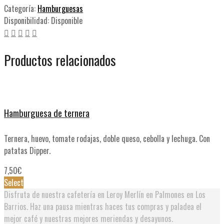
Categoría:
Hamburguesas
Disponibilidad:
Disponible
Productos relacionados
Hamburguesa de ternera
H
Ternera, huevo, tomate rodajas, doble queso, cebolla y lechuga. Con
P
patatas Dipper.
p
7,50
€
7
Select
S
Disfruta de nuestra cafetería en Leroy Merlín en Palmones en Los
Barrios. Haz una pausa mientras haces tus compras y paladea el
mejor café y nuestras mejores meriendas y desayunos.