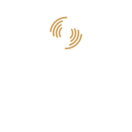
Disfruta de nuestra cafetería en Leroy Merlín en Palmones en Los
Barrios. Haz una pausa mientras haces tus compras y paladea el
mejor café y nuestras mejores meriendas y desayunos.
619 03 34 05
P.I. Palmones II N-340, Salida 112, 11379 Los
Barrios, Cádiz.
mhkcafeteria@gmail.com
¿DÓNDE ESTAMOS?
Cafetería dentro de las instalaciones