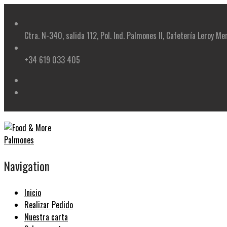
Skip
to
content
Ctra. N-340, salida 112, Pol. Ind. Palmones II, Cafetería Leroy Me
+34 619 033 405
Navigation
Inicio
Realizar Pedido
Nuestra carta