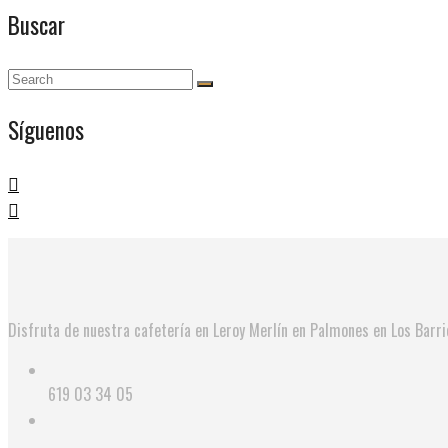
Buscar
Síguenos
Disfruta de nuestra cafetería en Leroy Merlín en Palmones en Los Barr
619 03 34 05