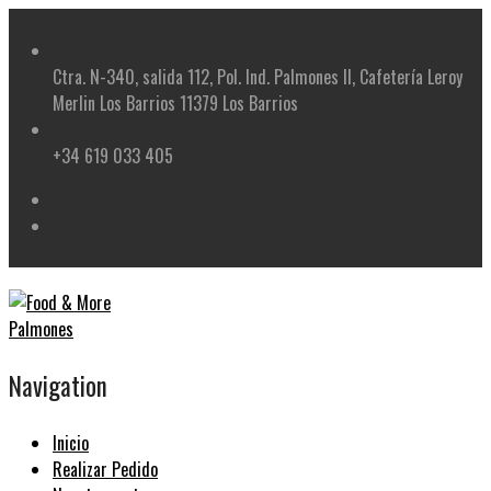
Skip
to
content
Ctra. N-340, salida 112, Pol. Ind. Palmones II, Cafetería Leroy
Merlin Los Barrios 11379 Los Barrios
+34 619 033 405
Navigation
Inicio
Realizar Pedido