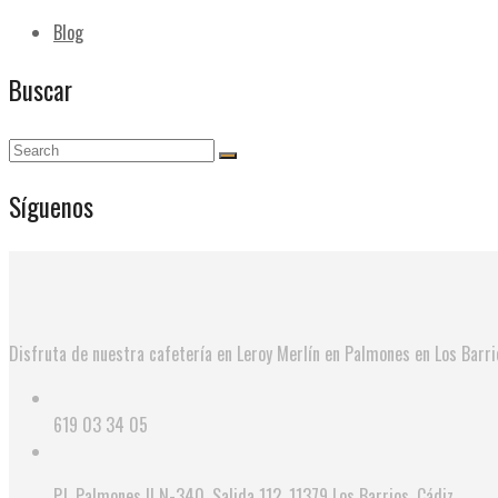
Blog
Buscar
Síguenos
Disfruta de nuestra cafetería en Leroy Merlín en Palmones en Los Barr
619 03 34 05
P.I. Palmones II N-340, Salida 112, 11379 Los Barrios, Cádiz.