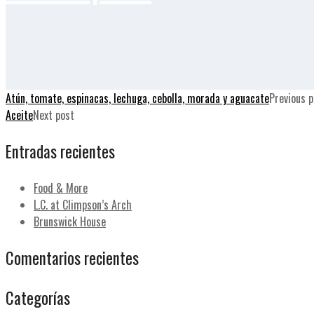
Atún, tomate, espinacas, lechuga, cebolla, morada y aguacate
Previous p
Aceite
Next post
Entradas recientes
Food & More
L.C. at Climpson’s Arch
Brunswick House
Comentarios recientes
Categorías