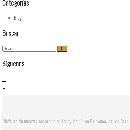
Categorías
Blog
Buscar
Síguenos
Disfruta de nuestra cafetería en Leroy Merlín en Palmones en Los Barr