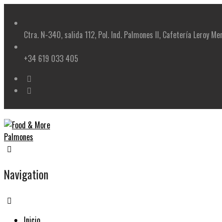
Skip
to
content
Ctra. N-340, salida 112, Pol. Ind. Palmones II, Cafetería Leroy Me
+34 619 033 405
Navigation
Inicio