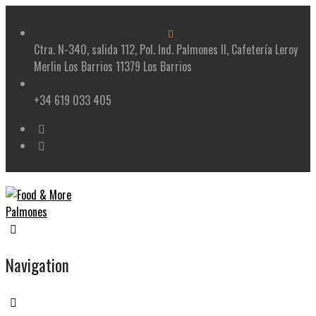
Skip
to
content
Ctra. N-340, salida 112, Pol. Ind. Palmones II, Cafetería Leroy
Merlin Los Barrios 11379 Los Barrios
+34 619 033 405
Navigation